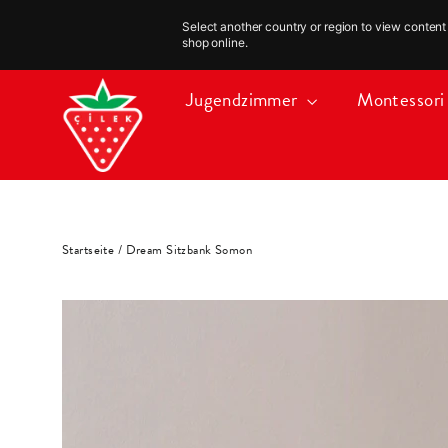
Select another country or region to view content 
shop online.
Direkt
Jugendzimmer
Montessor
zum
Inhalt
Startseite
/
Dream Sitzbank Somon