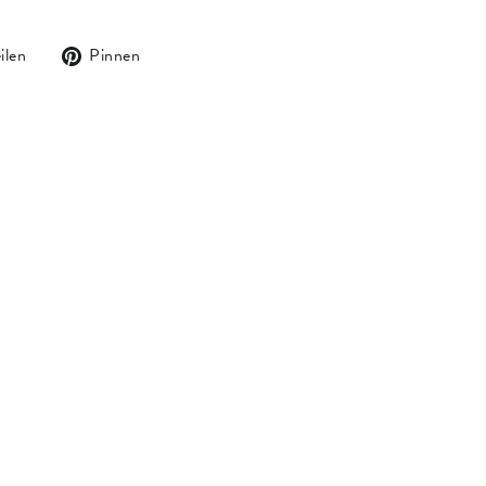
Auf
Auf
ilen
Pinnen
Facebook
Pinterest
teilen
pinnen