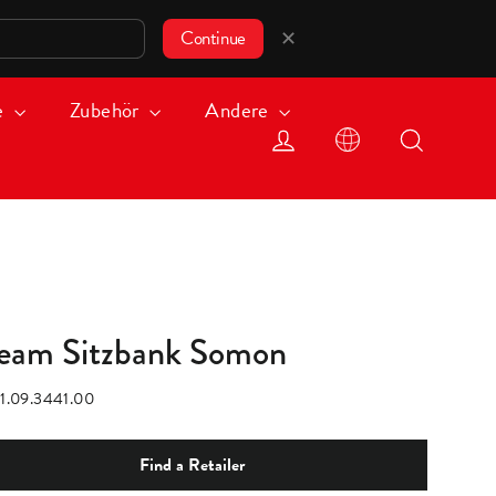
✕
Continue
e
Zubehör
Andere
Einloggen
Suche
eam Sitzbank Somon
1.09.3441.00
Find a Retailer