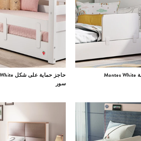
ية
Montes White ح
سور