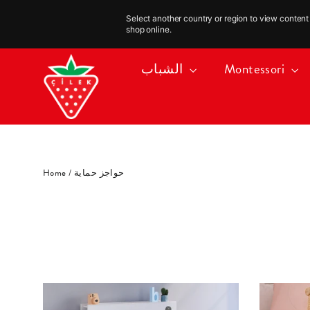
Select another country or region to view content 
shop online.
Skip
Montessori
الشباب
to
content
حواجز حماية
/
Home