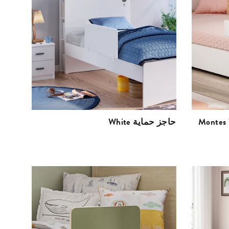
اجز حماية على شكل
White حاجز حماية