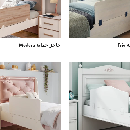
ة
Modera حاجز حماية