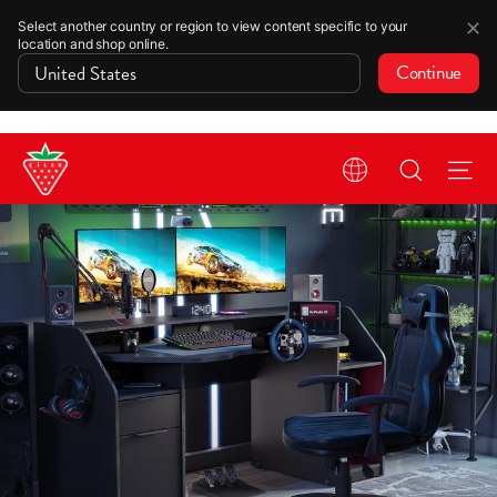
✕
Select another country or region to view content specific to your
location and shop online.
Continue
Skip
Search
Si
to
content