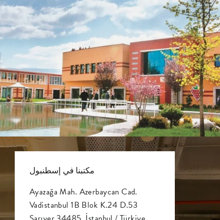
مكتبنا في إسطنبول
Ayazağa Mah. Azerbaycan Cad.
Vadistanbul 1B Blok K.24 D.53
Sarıyer 34485, İstanbul / Türkiye