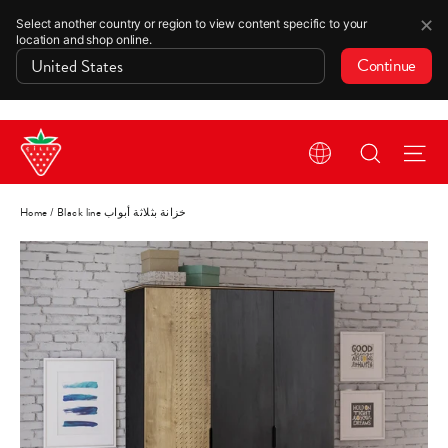
✕
Select another country or region to view content specific to your
location and shop online.
Continue
Skip
Search
Si
to
content
Black line خزانة بثلاثة أبواب
/
Home