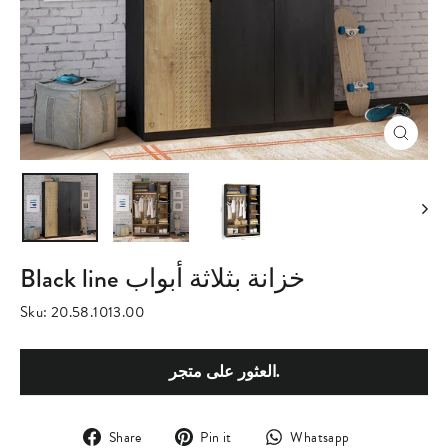
Close
(esc)
Black line خزانة بثلاثة أبواب
Sku:
20.58.1013.00
العثور على متجر.
Share
Pin
Translation
Share
Pin it
Whatsapp