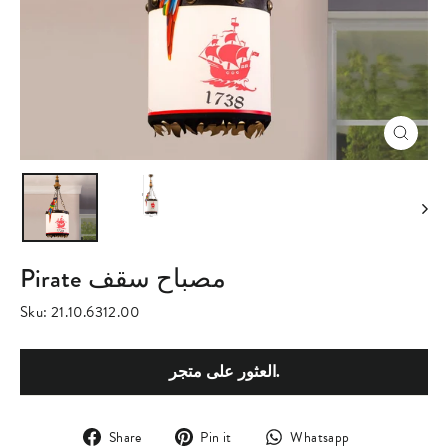
Close
(esc)
Pirate مصباح سقف
Sku:
21.10.6312.00
العثور على متجر.
Share
Pin
Translation
Share
Pin it
Whatsapp