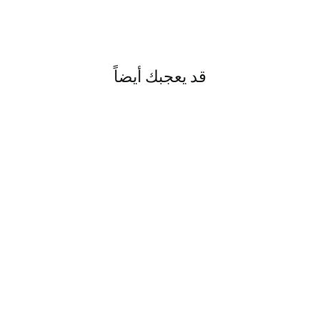
قد يعجبك أيضاً
Pirate مصباح سقف