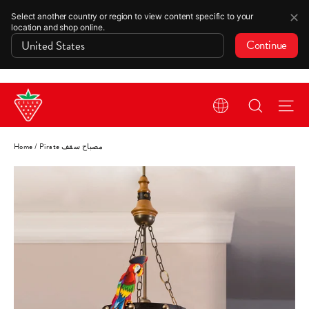
✕
Select another country or region to view content specific to your
location and shop online.
Continue
Skip
Search
Si
to
content
Pirate مصباح سقف
/
Home