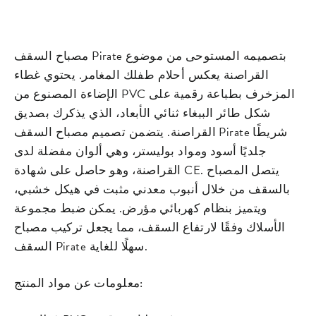
on
on
missing:
Facebook
Pinterest
ar.general.s
مصباح السقف Pirate بتصميمه المستوحى من موضوع
القراصنة يعكس أحلام طفلك المغامر. يحتوي غطاء
الإضاءة المصنوع من PVC المزخرف بطباعة رقمية على
شكل طائر الببغاء ثنائي الأبعاد، الذي يذكرك بصديق
القراصنة. يتضمن تصميم مصباح السقف Pirate شريطًا
جلديًا أسود ومواد بوليستر، وهي ألوان مفضلة لدى
القراصنة، وهو حاصل على شهادة CE. يتصل المصباح
بالسقف من خلال أنبوب معدني مثبت في هيكل خشبي،
ويتميز بنظام كهربائي مؤرض. يمكن ضبط مجموعة
الأسلاك وفقًا لارتفاع السقف، مما يجعل تركيب مصباح
السقف Pirate سهلًا للغاية.
معلومات عن مواد المنتج: