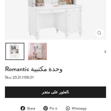
Close
(esc)
Romantic وحدة مكتبية
Sku:
20.21.1106.01
العثور على متجر.
Share
Pin
Translation
Share
Pin it
Whatsapp