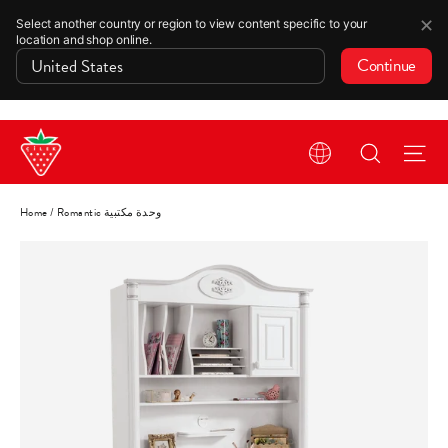
✕
Select another country or region to view content specific to your
location and shop online.
Continue
Skip
Search
Si
to
content
Romantic وحدة مكتبية
/
Home