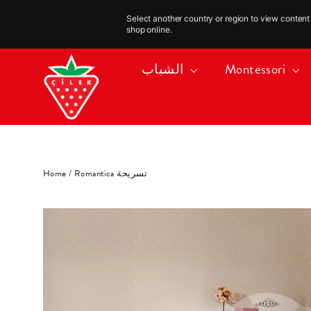
Select another country or region to view content 
shop online.
Skip
Montessori
الشباب
to
content
Romantica تسريحة
/
Home