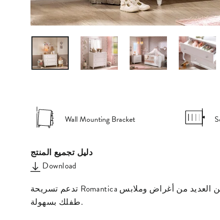
Wall Mounting Bracket
S
دليل تجميع المنتج
Download
تدعم تسريحة Romantica ذات التصميم الجمالي والعملي المظهر الخيالي للسلسلة. تتكون التسريحة من 3 أدراج واسعة، مما يتيح لك تخزين العديد من أغراض وملابس
طفلك بسهولة.