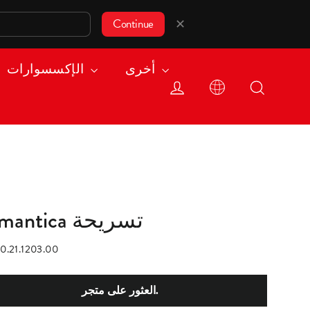
✕
Continue
أخرى
الإكسسوارات
Log in
Search
Romantica تسريحة
0.21.1203.00
العثور على متجر.